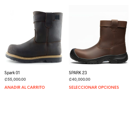
Spark 01
SPARK 23
₡
55,000.00
₡
40,000.00
AÑADIR AL CARRITO
SELECCIONAR OPCIONES
Th
pr
ha
mu
va
Th
op
m