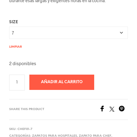
durante esas largas y exigentes horas en la cocina.
SIZE
LIMPIAR
2 disponibles
AÑADIR AL CARRITO
SHARE THIS PRODUCT
SKU:
CHEF01-7
CATEGORÍAS:
ZAPATOS PARA HOSPITALES
,
ZAPATO PARA CHEF
,