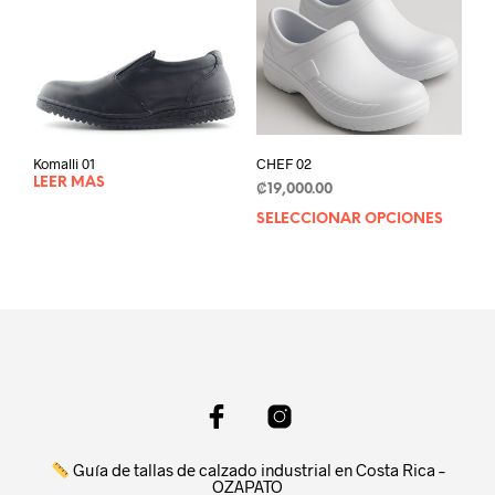
may
may
be
be
chosen
chos
on
on
the
the
product
prod
page
pag
Komalli 01
CHEF 02
LEER MÁS
₡
19,000.00
SELECCIONAR OPCIONES
This
prod
has
mult
varia
The
opti
may
be
chos
on
Guía de tallas de calzado industrial en Costa Rica –
the
OZAPATO