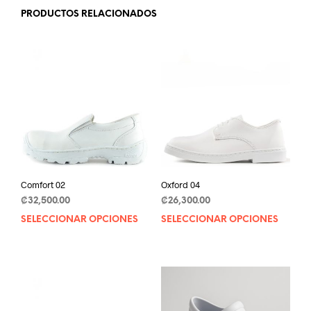
PRODUCTOS RELACIONADOS
Comfort 02
Oxford 04
₡
32,500.00
₡
26,300.00
SELECCIONAR OPCIONES
This
SELECCIONAR OPCIONES
This
product
prod
has
has
multiple
mult
variants.
varia
The
The
options
opti