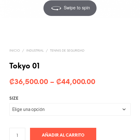
Swipe to spin
INICIO
/
INDUSTRIAL
/
TENNIS DE SEGURIDAD
Tokyo 01
Rango
₡
36,500.00
–
₡
44,000.00
de
SIZE
precios:
₡36,500.00
a
₡44,000.00
AÑADIR AL CARRITO