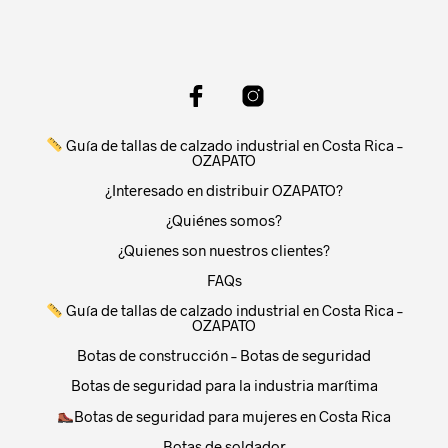
variants.
varia
The
The
options
opti
may
may
be
be
chosen
chos
on
on
Guía de tallas de calzado industrial en Costa Rica –
the
the
OZAPATO
product
prod
¿Interesado en distribuir OZAPATO?
page
pag
¿Quiénes somos?
¿Quienes son nuestros clientes?
FAQs
Guía de tallas de calzado industrial en Costa Rica –
OZAPATO
Botas de construcción – Botas de seguridad
Botas de seguridad para la industria marítima
Botas de seguridad para mujeres en Costa Rica
Botas de soldador