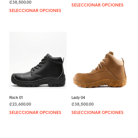
₡
38,500.00
SELECCIONAR OPCIONES
This
SELECCIONAR OPCIONES
This
prod
product
has
has
mult
multiple
varia
variants.
The
The
opti
options
may
may
be
be
chos
chosen
on
on
the
the
prod
product
pag
page
Rock 01
Lady 04
₡
23,600.00
₡
38,500.00
SELECCIONAR OPCIONES
This
SELECCIONAR OPCIONES
This
product
prod
has
has
multiple
mult