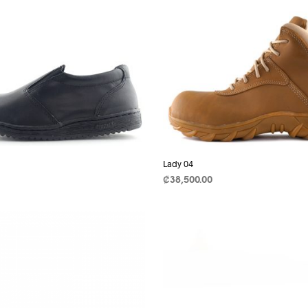
Lady 04
₡
38,500.00
SELECCIONAR OPCIONES
This
produ
has
multip
varian
The
optio