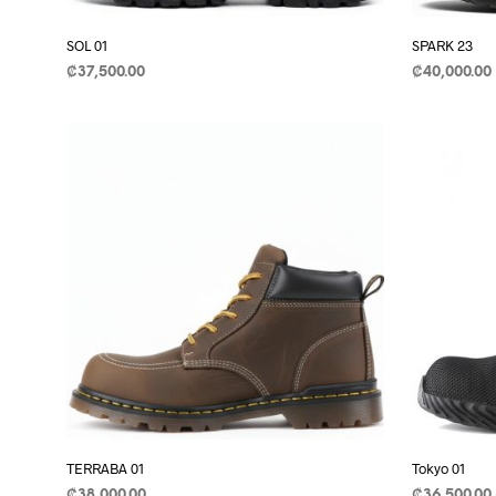
product
page
SOL 01
SPARK 23
₡
37,500.00
₡
40,000.00
SELECCIONAR OPCIONES
This
SELECCIO
product
has
multiple
variants.
The
options
may
be
chosen
on
the
product
page
TERRABA 01
Tokyo 01
₡
38,000.00
₡
36,500.00