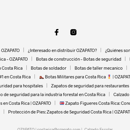
has
has
multiple
multip
variants.
varian
The
The
options
optio
may
may
be
be
 – OZAPATO
¿Interesado en distribuir OZAPATO?
¿Quiénes so
chosen
chose
 Rica – OZAPATO
on
Botas de construcción – Botas de seguridad
on
the
the
n Costa Rica
Botas de soldador
Botas de taller mecanico
product
produ
#1 en Costa Rica
Botas Militares para Costa Rica
| OZAPAT
page
page
uridad para hospitales
Zapatos de seguridad para restaurantes
o de seguridad para la industria forestal en Costa Rica
Calzado
s en Costa Rica | OZAPATO
Zapato Figueres Costa Rica: Con
Protección de Pies: Zapatos de Seguridad Costa Rica | OZAPA
OZAPATO | costarica@ozapato.com
|
Calzado Escolar