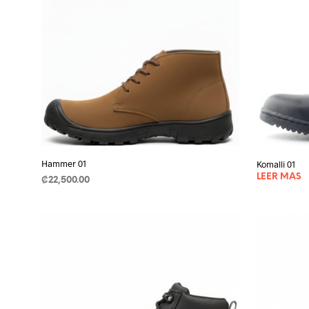
Hammer 01
Komalli 01
LEER MÁS
₡
22,500.00
SELECCIONAR OPCIONES
This
product
has
multiple
variants.
The
options