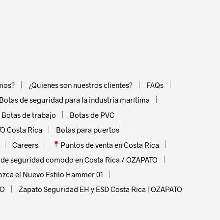
le
ts.
ns
mos?
¿Quienes son nuestros clientes?
FAQs
n
Botas de seguridad para la industria marítima
Botas de trabajo
Botas de PVC
ct
O Costa Rica
Botas para puertos
Careers
Puntos de venta en Costa Rica
 de seguridad comodo en Costa Rica / OZAPATO
ozca el Nuevo Estilo Hammer 01
TO
Zapato Seguridad EH y ESD Costa Rica | OZAPATO