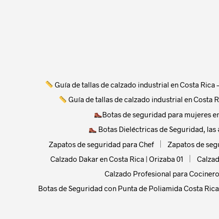
has
multiple
variants.
The
options
may
be
Guía de tallas de calzado industrial en Costa Rica
chosen
Guía de tallas de calzado industrial en Costa
on
the
Botas de seguridad para mujeres e
product
Botas Dieléctricas de Seguridad, las 
page
Zapatos de seguridad para Chef
Zapatos de seg
Calzado Dakar en Costa Rica | Orizaba 01
Calzad
Calzado Profesional para Cocinero
Botas de Seguridad con Punta de Poliamida Costa Rica