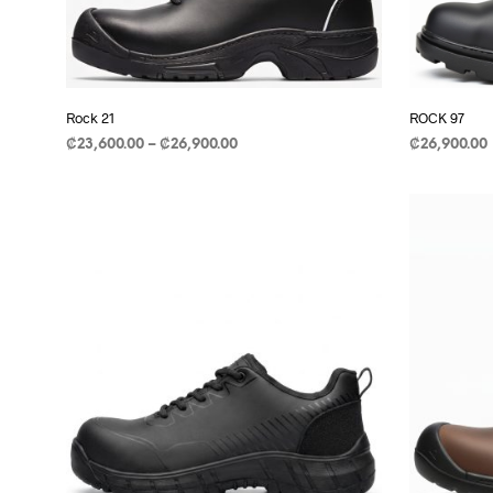
on
the
product
page
Rock 21
ROCK 97
Rango
₡
23,600.00
–
₡
26,900.00
₡
26,900.00
de
SELECCIONAR OPCIONES
This
SELECCIO
precios:
product
₡23,600.00
a
has
₡26,900.00
multiple
variants.
The
options
may
be
chosen
on
the