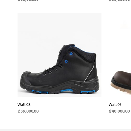
SELECCIONAR OPCIONES
This
SELECCIO
product
has
multiple
variants.
The
options
may
be
chosen
on
the
product
page
Watt 03
Watt 07
₡
39,000.00
₡
40,000.00
SELECCIONAR OPCIONES
This
SELECCIO
product