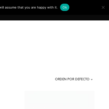
ill assume that you are happy with it.
Ok
0
VENTA
 FAQ
 COTIZADOR
N
O
H
ORDEN POR DEFECTO
A
Y
P
R
O
D
U