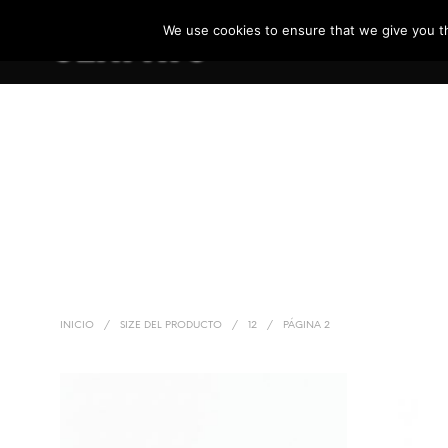
We use cookies to ensure that we give you th
  INDUSTRIAL
 TÁCT
 4000 3403
INICIO
/
SIZE DEL PRODUCTO
/
12
/
PÁGINA 2