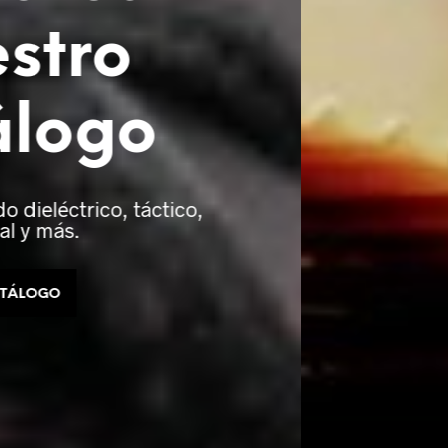
stro
álogo
 dieléctrico, táctico,
al y más.
ATÁLOGO