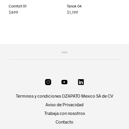
page
Comfort 01
Tanok 04
$
899
$
1,199
This
This
product
product
has
has
multiple
multiple
variants.
variants.
The
The
options
options
may
may
be
be
chosen
chosen
on
on
the
the
product
product
Terminos y condiciones OZAPATO Mexico SA de CV
page
page
Aviso de Privacidad
Trabaja con nosotros
Contacto