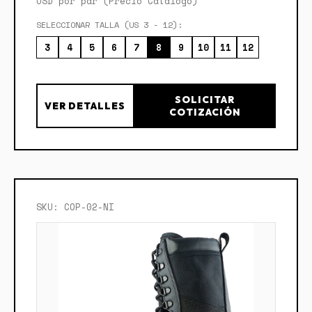
USD por par (Precio Catálogo)
SELECCIONAR TALLA (US 3 - 12):
3
4
5
6
7
8
9
10
11
12
SOLICITAR
VER DETALLES
COTIZACIÓN
SKU: COP-02-NI