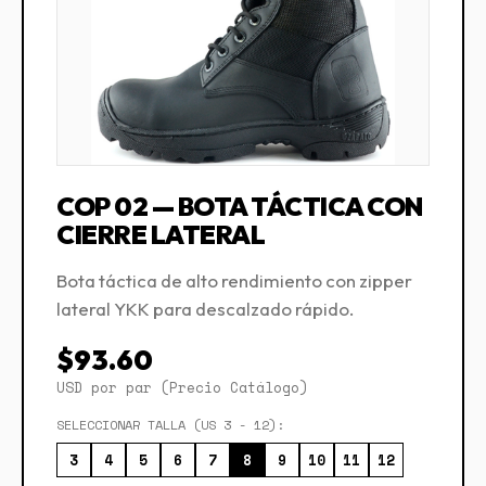
COP 02 — BOTA TÁCTICA CON
CIERRE LATERAL
Bota táctica de alto rendimiento con zipper
lateral YKK para descalzado rápido.
$93.60
USD por par (Precio Catálogo)
SELECCIONAR TALLA (US 3 - 12):
3
4
5
6
7
8
9
10
11
12