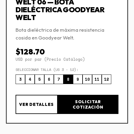
WELT 06 — BOTA
DIELÉCTRICA GOODYEAR
WELT
Bota dieléctrica de máxima resistencia
cosida en Goodyear Welt.
$128.70
USD por par (Precio Catálogo)
SELECCIONAR TALLA (US 3 - 12):
3
4
5
6
7
8
9
10
11
12
SOLICITAR
VER DETALLES
COTIZACIÓN