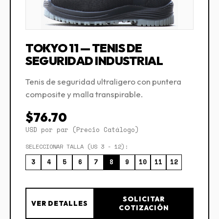
TOKYO 11 — TENIS DE
SEGURIDAD INDUSTRIAL
Tenis de seguridad ultraligero con puntera
composite y malla transpirable.
$76.70
USD por par (Precio Catálogo)
SELECCIONAR TALLA (US 3 - 12):
3
4
5
6
7
8
9
10
11
12
SOLICITAR
VER DETALLES
COTIZACIÓN