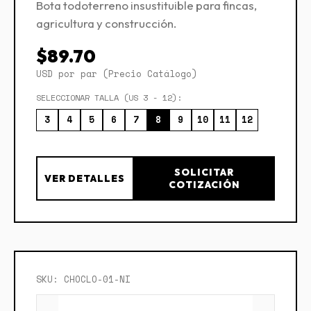
Bota todoterreno insustituible para fincas,
agricultura y construcción.
$89.70
USD por par (Precio Catálogo)
SELECCIONAR TALLA (US 3 - 12):
3
4
5
6
7
8
9
10
11
12
SOLICITAR
VER DETALLES
COTIZACIÓN
SKU: CHOCLO-01-NI