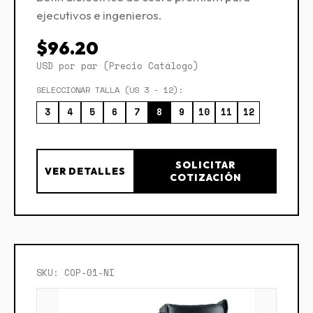
ejecutivos e ingenieros.
$96.20
USD por par (Precio Catálogo)
SELECCIONAR TALLA (US 3 - 12):
3
4
5
6
7
8
9
10
11
12
SOLICITAR
VER DETALLES
COTIZACIÓN
SKU: COP-01-NI