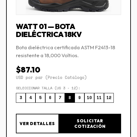
WATT 01 — BOTA
DIELÉCTRICA 18KV
Bota dieléctrica certificada ASTM F2413-18
resistente a 18,000 Voltios.
$87.10
USD por par (Precio Catálogo)
SELECCIONAR TALLA (US 3 - 12):
3
4
5
6
7
8
9
10
11
12
SOLICITAR
VER DETALLES
COTIZACIÓN