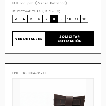
USD por par (Precio Catálogo)
SELECCIONAR TALLA (US 3 - 12):
3
4
5
6
7
8
9
10
11
12
SOLICITAR
VER DETALLES
COTIZACIÓN
SKU: SARIGUA-01-NI