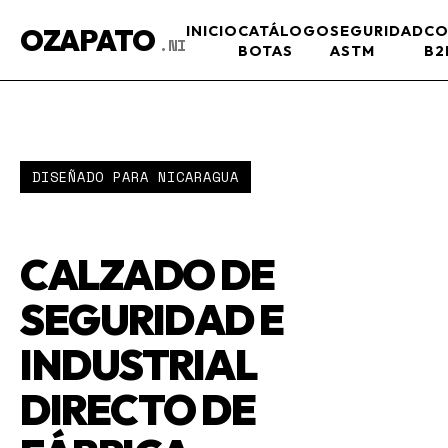
OZAPATO
INICIO
CATÁLOGO
SEGURIDAD
CO
.NI
BOTAS
ASTM
B2
DISEÑADO PARA NICARAGUA
CALZADO DE
SEGURIDAD E
INDUSTRIAL
DIRECTO DE