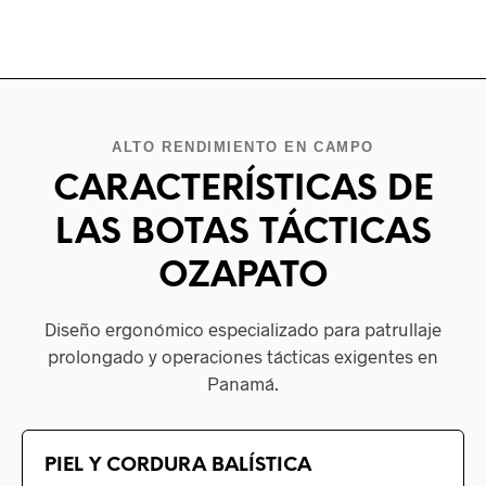
T
variants.
o
The
m
options
b
may
c
be
o
chosen
ALTO RENDIMIENTO EN CAMPO
t
on
p
the
CARACTERÍSTICAS DE
p
product
page
LAS BOTAS TÁCTICAS
OZAPATO
Diseño ergonómico especializado para patrullaje
prolongado y operaciones tácticas exigentes en
Panamá.
PIEL Y CORDURA BALÍSTICA