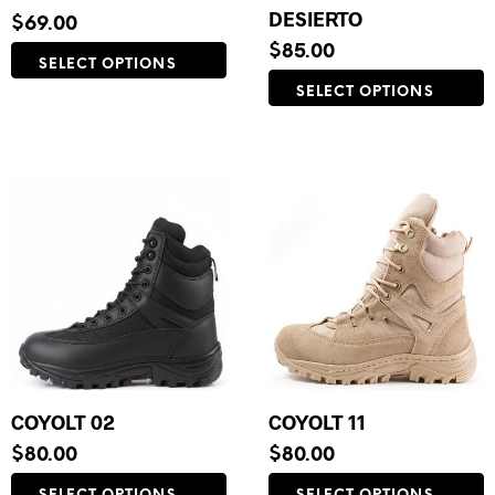
DESIERTO
$
69.00
$
85.00
This
SELECT OPTIONS
product
T
SELECT OPTIONS
has
p
multiple
h
variants.
m
The
v
options
T
may
o
be
m
chosen
b
on
c
the
o
product
t
page
p
p
COYOLT 02
COYOLT 11
$
80.00
$
80.00
This
T