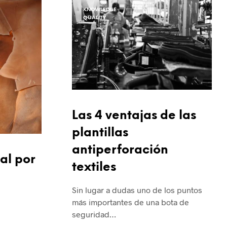
I
KNOWLEDGE
N
QUALITY
T
H
E
C
A
R
T
.
Las 4 ventajas de las
plantillas
antiperforación
al por
textiles
Sin lugar a dudas uno de los puntos
más importantes de una bota de
seguridad…