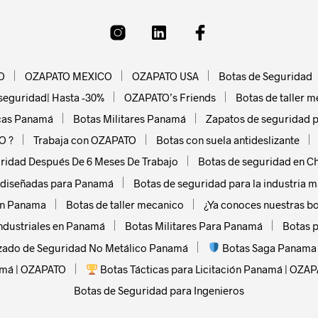
O
OZAPATO MEXICO
OZAPATO USA
Botas de Seguridad
seguridad| Hasta -30%
OZAPATO’s Friends
Botas de taller 
icas Panamá
Botas Militares Panamá
Zapatos de seguridad p
O ?
Trabaja con OZAPATO
Botas con suela antideslizante
ridad Después De 6 Meses De Trabajo
Botas de seguridad en Ch
y diseñadas para Panamá
Botas de seguridad para la industria m
en Panama
Botas de taller mecanico
¿Ya conoces nuestras b
ndustriales en Panamá
Botas Militares Para Panamá
Botas 
zado de Seguridad No Metálico Panamá
Botas Saga Panama |
amá | OZAPATO
Botas Tácticas para Licitación Panamá | OZA
Botas de Seguridad para Ingenieros