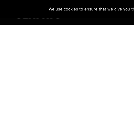
We use cookies to ensure that we give you th
 INDUSTRIAL
 D