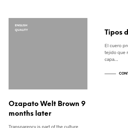
ENGLISH
QUALITY
QUALITY
Tipos 
El cuero p
tejido que 
capa…
CONT
Ozapato Welt Brown 9
months later
Transparency is part of the culture