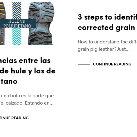
ENGLISH
QUALITY
3 steps to identi
corrected grain
How to understand the diff
grain pig leather? Just…
ncias entre las
CONTINUE READING
de hule y las de
etano
 una bota es la parte que
del calzado. Estando en…
INUE READING