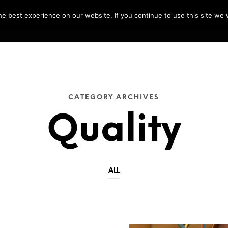
e best experience on our website. If you continue to use this site we w
IELÉCTRICAS 18 000 VOLTS
 TÁCTICAS
✍️ COTIZACIÓN ON
CATEGORY ARCHIVES
Quality
ALL