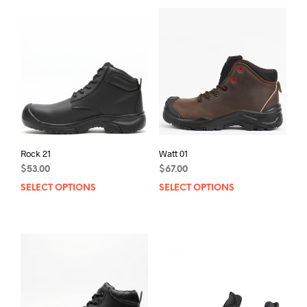
Rock 21
Watt 01
$
53.00
$
67.00
SELECT OPTIONS
This
SELECT OPTIONS
This
product
prod
has
has
multiple
mult
variants.
varia
The
The
options
opti
may
may
be
be