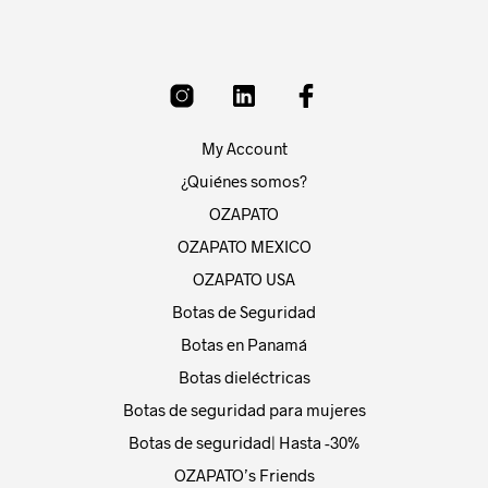
The
opti
may
be
chos
on
My Account
the
prod
¿Quiénes somos?
pag
OZAPATO
OZAPATO MEXICO
OZAPATO USA
Botas de Seguridad
Botas en Panamá
Botas dieléctricas
Botas de seguridad para mujeres
Botas de seguridad| Hasta -30%
OZAPATO’s Friends