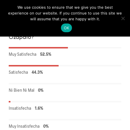
We use cookies to ensure that we give you the best
0
experience on our website. If you continue to use this site we
will assume that you are happy with it.
OK
¿Está su empresa satisfecha con las botas de
Ozapato?
Muy Satisfecha
52.5%
Satisfecha
44.3%
Ni Bien Ni Mal
0%
Insatisfecha
1.6%
Muy Insatisfecha
0%