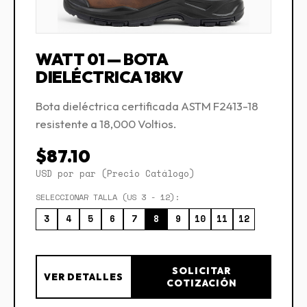
WATT 01 — BOTA
DIELÉCTRICA 18KV
Bota dieléctrica certificada ASTM F2413-18
resistente a 18,000 Voltios.
$87.10
USD por par (Precio Catálogo)
SELECCIONAR TALLA (US 3 - 12):
3
4
5
6
7
8
9
10
11
12
SOLICITAR
VER DETALLES
COTIZACIÓN