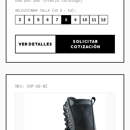
USD por par (Precio Catálogo)
SELECCIONAR TALLA (US 3 - 12):
3
4
5
6
7
8
9
10
11
12
SOLICITAR
VER DETALLES
COTIZACIÓN
SKU: COP-02-NI