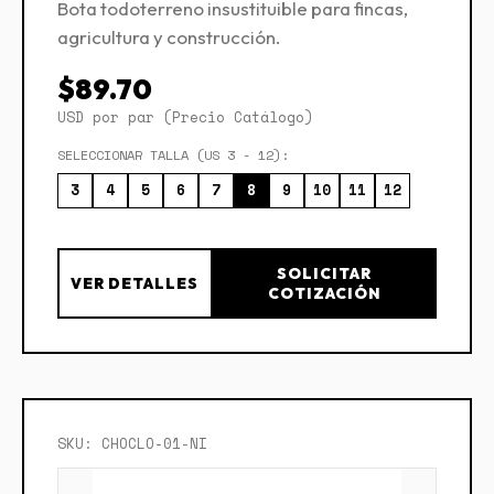
Bota todoterreno insustituible para fincas,
agricultura y construcción.
$89.70
USD por par (Precio Catálogo)
SELECCIONAR TALLA (US 3 - 12):
3
4
5
6
7
8
9
10
11
12
SOLICITAR
VER DETALLES
COTIZACIÓN
SKU: CHOCLO-01-NI