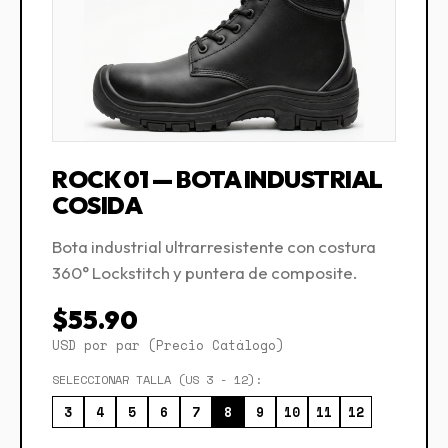
ROCK 01 — BOTA INDUSTRIAL
COSIDA
Bota industrial ultrarresistente con costura
360° Lockstitch y puntera de composite.
$55.90
USD por par (Precio Catálogo)
SELECCIONAR TALLA (US 3 - 12):
3
4
5
6
7
8
9
10
11
12