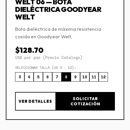
WELT 06 — BOTA
DIELÉCTRICA GOODYEAR
WELT
Bota dieléctrica de máxima resistencia
cosida en Goodyear Welt.
$128.70
USD por par (Precio Catálogo)
SELECCIONAR TALLA (US 3 - 12):
3
4
5
6
7
8
9
10
11
12
SOLICITAR
VER DETALLES
COTIZACIÓN