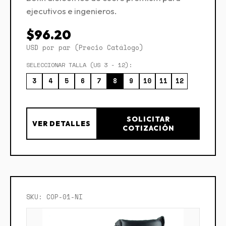
ejecutivos e ingenieros.
$96.20
USD por par (Precio Catálogo)
SELECCIONAR TALLA (US 3 - 12):
3
4
5
6
7
8
9
10
11
12
SOLICITAR
VER DETALLES
COTIZACIÓN
SKU: COP-01-NI