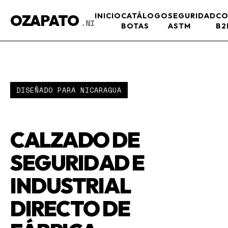
OZAPATO
INICIO
CATÁLOGO
SEGURIDAD
CO
.NI
BOTAS
ASTM
B2
DISEÑADO PARA NICARAGUA
CALZADO DE
SEGURIDAD E
INDUSTRIAL
DIRECTO DE