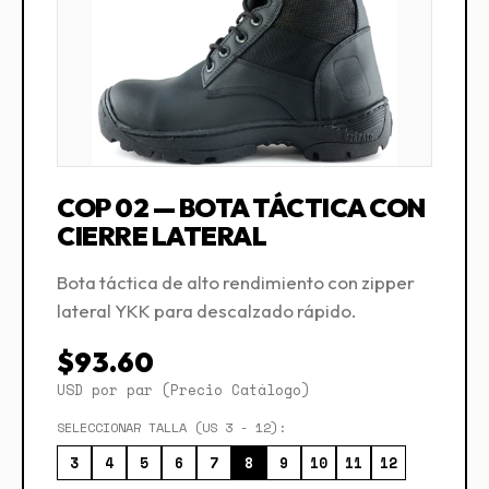
COP 02 — BOTA TÁCTICA CON
CIERRE LATERAL
Bota táctica de alto rendimiento con zipper
lateral YKK para descalzado rápido.
$93.60
USD por par (Precio Catálogo)
SELECCIONAR TALLA (US 3 - 12):
3
4
5
6
7
8
9
10
11
12