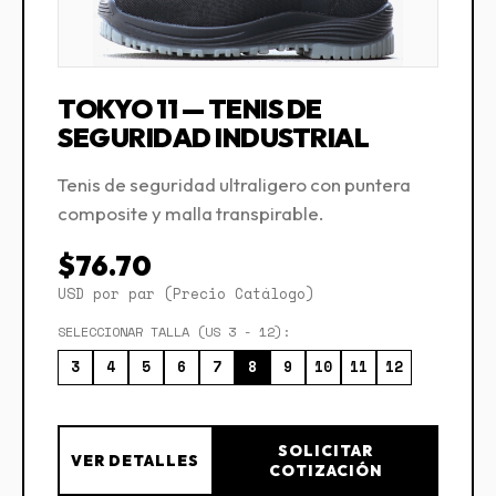
TOKYO 11 — TENIS DE
SEGURIDAD INDUSTRIAL
Tenis de seguridad ultraligero con puntera
composite y malla transpirable.
$76.70
USD por par (Precio Catálogo)
SELECCIONAR TALLA (US 3 - 12):
3
4
5
6
7
8
9
10
11
12
SOLICITAR
VER DETALLES
COTIZACIÓN