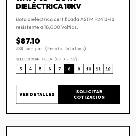
DIELÉCTRICA 18KV
Bota dieléctrica certificada ASTM F2413-18
resistente a 18,000 Voltios.
$87.10
USD por par (Precio Catálogo)
SELECCIONAR TALLA (US 3 - 12):
3
4
5
6
7
8
9
10
11
12
SOLICITAR
VER DETALLES
COTIZACIÓN