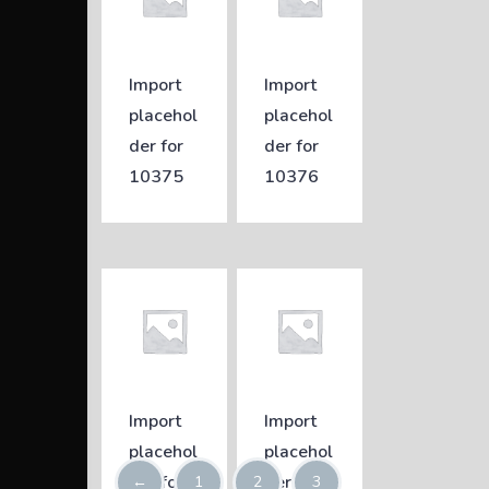
Import
Import
placehol
placehol
der for
der for
10375
10376
Import
Import
placehol
placehol
der for
der for
←
1
2
3