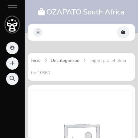
OZAPATO South Africa
Inicio
Uncategorized
Import placeholder
for 10360