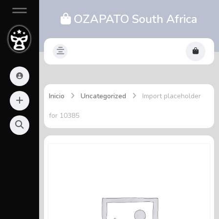
OZAPATO South Africa
Inicio
Uncategorized
Import placeholder
for 10385