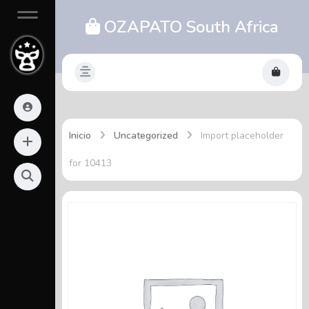
OZAPATO South Africa
Inicio
Uncategorized
Import placeholder
for 10413