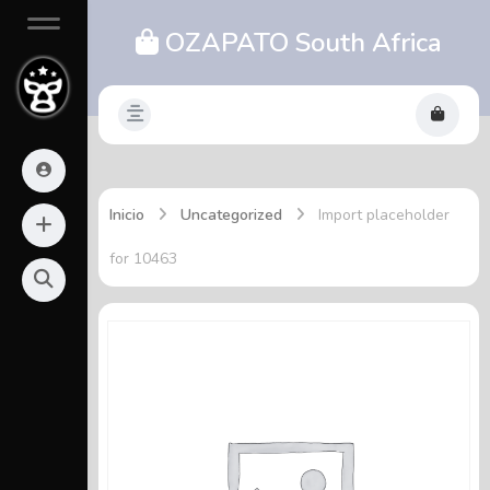
OZAPATO South Africa
Inicio
Uncategorized
Import placeholder
for 10463