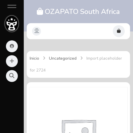
OZAPATO South Africa
Inicio
Uncategorized
Import placeholder
for 2724