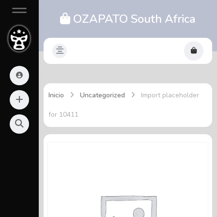
OZAPATO South Africa
Inicio
Uncategorized
Import placeholder
for 10411