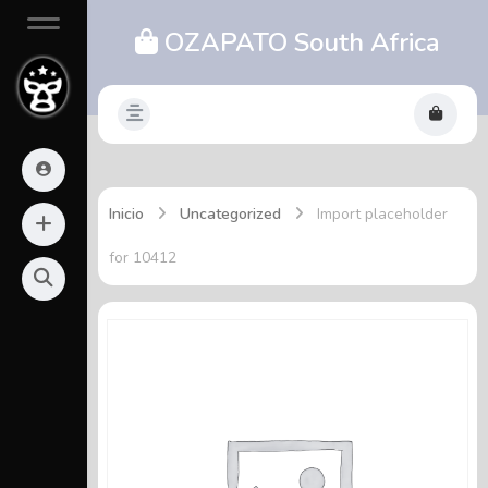
OZAPATO South Africa
Inicio
Uncategorized
Import placeholder
for 10412