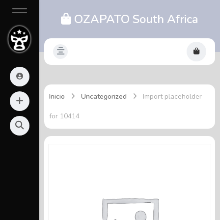
OZAPATO South Africa
Inicio
Uncategorized
Import placeholder
for 10414