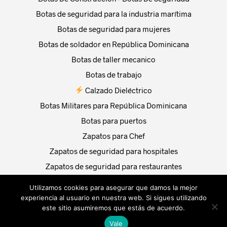
Botas de seguridad para la industria marítima
Botas de seguridad para mujeres
Botas de soldador en República Dominicana
Botas de taller mecanico
Botas de trabajo
Calzado Dieléctrico
Botas Militares para República Dominicana
Botas para puertos
Zapatos para Chef
Zapatos de seguridad para hospitales
Zapatos de seguridad para restaurantes
TRABAJA CON NOSOTROS
Utilizamos cookies para asegurar que damos la mejor
experiencia al usuario en nuestra web. Si sigues utilizando
OZAPATO | dominicana@ozapato.com
|
Calzado Escolar
este sitio asumiremos que estás de acuerdo.
Vale