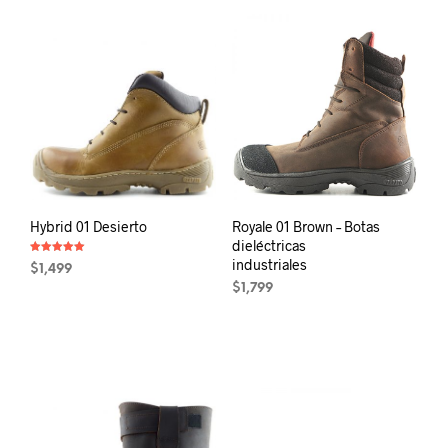
Hybrid 01 Desierto
Royale 01 Brown – Botas
dieléctricas
Rated
industriales
$
1,499
5.00
out of 5
$
1,799
This
This
product
product
has
has
multiple
multiple
variants.
variants.
The
The
options
options
may