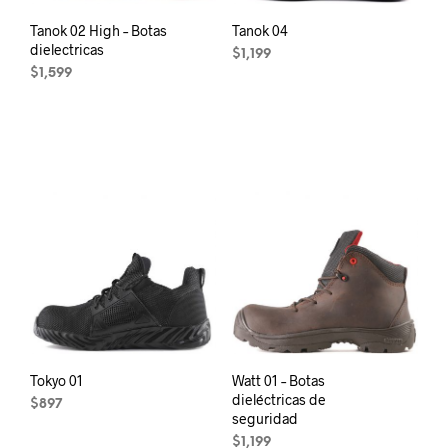
product
product
page
page
Tanok 02 High – Botas
Tanok 04
dielectricas
$
1,199
$
1,599
This
This
product
product
has
has
multiple
multiple
variants.
variants.
The
The
options
options
may
may
be
be
chosen
chosen
on
on
the
the
product
product
page
page
Tokyo 01
Watt 01 – Botas
dieléctricas de
$
897
seguridad
This
$
1,199