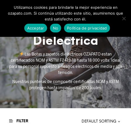
Utilizamos cookies para brindarle la mejor experiencia en
0
ozapato.com. Si continúa utilizando este sitio, asumiremos que
está satisfecho con él.
Acceptar
No
Política de privacidad
Dielectrica
Las Botas y zapatos dieléctricos OZAPATO estan
certifiacados NOM y ASTM F2413-18 hasta 18 000 volts. Ideal
para su personal expuesto a riesgos electricos de media y alta
tensión.
Nuestras punteras de composite certificadas NOM y ASTM
protegen hasta impactos de 200 Joules.
FILTER
DEFAULT SORTING