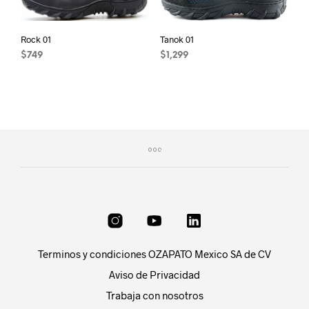
the
product
product
page
page
Rock 01
Tanok 01
$
749
$
1,299
This
This
product
product
has
has
multiple
multiple
variants.
variants.
The
The
options
options
may
may
be
be
chosen
chosen
on
on
the
the
product
product
Terminos y condiciones OZAPATO Mexico SA de CV
page
page
Aviso de Privacidad
Trabaja con nosotros